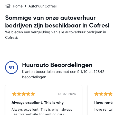
Home
Autohuur Cofresi
Sommige van onze autoverhuur
bedrijven zijn beschikbaar in Cofresi
We bieden een vergelijking van alle autoverhuur bedrijven in
Cofresi:
Huurauto Beoordelingen
9.1
Klanten beoordelen ons met een 9.1/10 uit 12842
beoordelingen
13-07-2026
Always excellent. This is why
I love renta
Always excellent. This is why I always
I love rental 
use this website for renting cars.