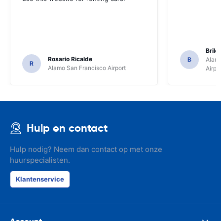
Brile
Rosario Ricalde
B
Alamo
R
Alamo San Francisco Airport
Airpo
Hulp en contact
Hulp nodig? Neem dan contact op met onze
huurspecialisten.
Klantenservice