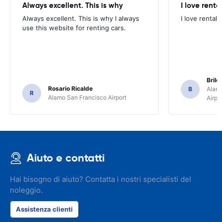
Always excellent. This is why
I love renta
Always excellent. This is why I always
I love rental 
use this website for renting cars.
Brile
Rosario Ricalde
B
Alamo
R
Alamo San Francisco Airport
Airpo
Aiuto e contatti
Hai bisogno di aiuto? Contatta i nostri specialisti del
noleggio.
Assistenza clienti