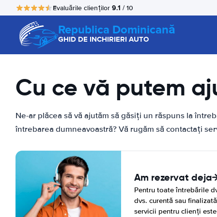
9.1
Evaluările clienților
/ 10
Republica Dominicană
GHID DE INCHIRIERI AUTO
Cu ce vă putem aj
Ne-ar plăcea să vă ajutăm să găsiți un răspuns la într
întrebarea dumneavoastră? Vă rugăm să contactați servi
Am rezervat deja
Pentru toate întrebările dv
dvs. curentă sau finalizat
servicii pentru clienți este