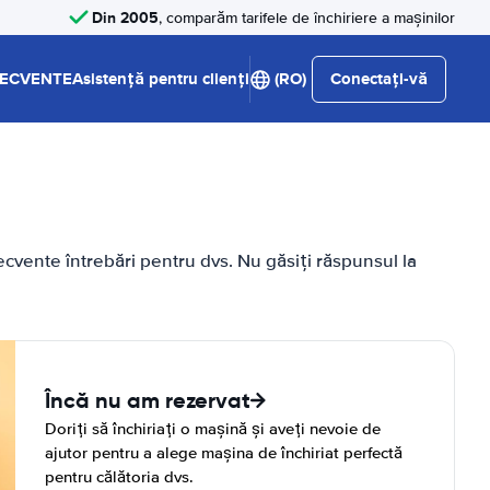
Din 2005
, comparăm tarifele de închiriere a mașinilor
RECVENTE
Asistență pentru clienți
(RO)
Conectați-vă
cvente întrebări pentru dvs. Nu găsiți răspunsul la
Încă nu am rezervat
Doriți să închiriați o mașină și aveți nevoie de
ajutor pentru a alege mașina de închiriat perfectă
pentru călătoria dvs.