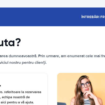
ÎNTREBĂRI F
uta?
ebarea dumneavoastră. Prin urmare, am enumerat cele mai fre
ciul nostru pentru clienți.
s. referitoare la rezervarea
ă, echipa noastră de
 aici pentru a vă ajuta.