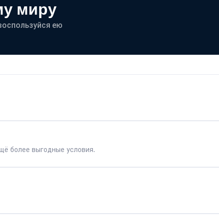
му миру
- воспользуйся ею
щё более выгодные условия.