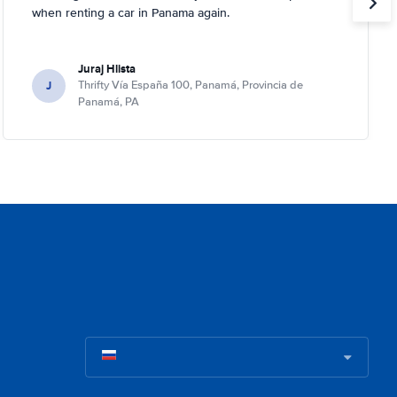
when renting a car in Panama again.
Juraj Hlista
J
Thrifty Vía España 100, Panamá, Provincia de
Panamá, PA