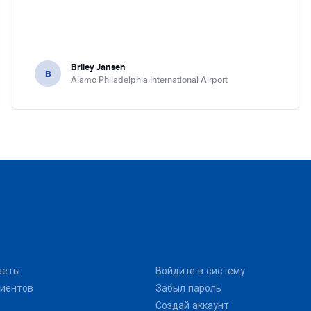
Briley Jansen
B
Alamo Philadelphia International Airport
веты
Войдите в систему
иентов
Забыл пароль
Создай аккаунт