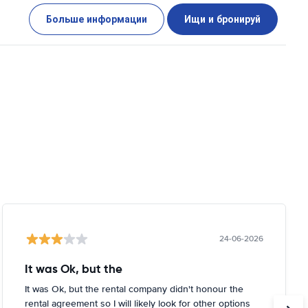
Больше информации
Ищи и бронируй
24-06-2026
It was Ok, but the
It was Ok, but the rental company didn't honour the
rental agreement so I will likely look for other options