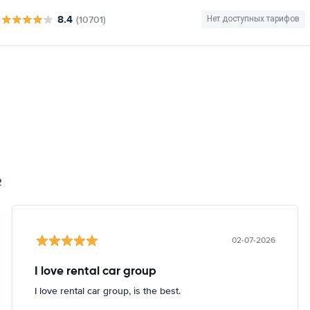
8.4
(10701)
Нет доступных тарифов
2
02-07-2026
I love rental car group
I love rental car group, is the best.