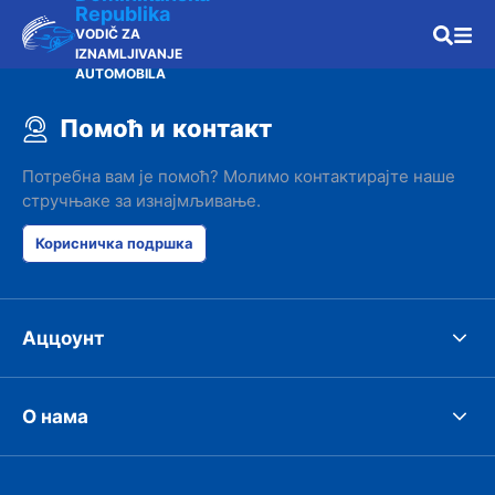
Republika
VODIČ ZA
IZNAMLJIVANJE
AUTOMOBILA
Помоћ и контакт
Потребна вам је помоћ? Молимо контактирајте наше
стручњаке за изнајмљивање.
Корисничка подршка
Аццоунт
О нама