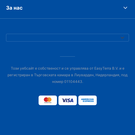
За нас
Този уебсайт е собственост и се управлява от EasyTerra B.V. и е
регистриран в Търговската камара в Лиуварден, Нидерландия, под
номер 01104443.