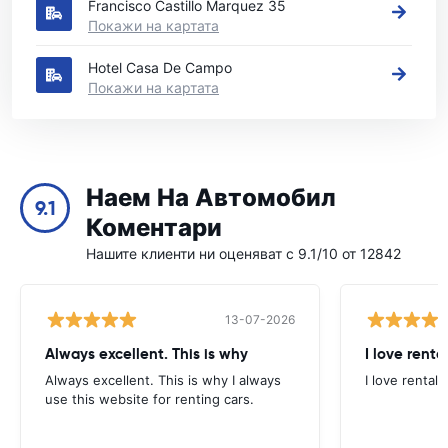
Francisco Castillo Marquez 35
Покажи на картата
Hotel Casa De Campo
Покажи на картата
Наем На Автомобил
9.1
Коментари
Нашите клиенти ни оценяват с 9.1/10 от 12842
13-07-2026
Always excellent. This is why
I love renta
Always excellent. This is why I always
I love rental 
use this website for renting cars.