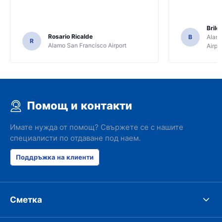
Brile
Rosario Ricalde
B
Alamo
R
Alamo San Francisco Airport
Airpo
Помощ и контакти
Имате нужда от помощ? Свържете се с нашите
специалисти по отдаване под наем.
Поддръжка на клиенти
Сметка