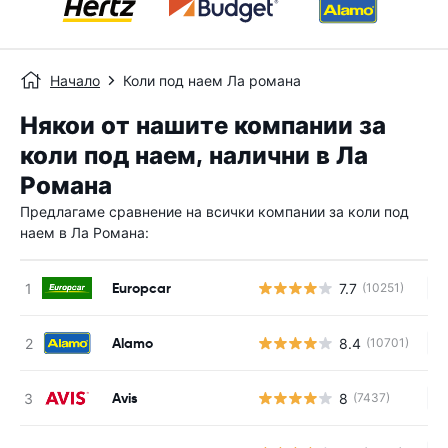
Начало
Коли под наем Ла романа
Някои от нашите компании за
коли под наем, налични в Ла
Романа
Предлагаме сравнение на всички компании за коли под
наем в Ла Романа:
Europcar
7.7
(10251)
Н
Alamo
8.4
(10701)
Н
Avis
8
(7437)
Н