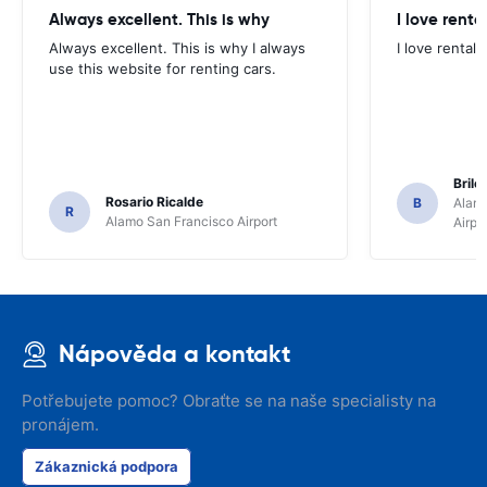
Always excellent. This is why
I love renta
Always excellent. This is why I always
I love rental 
use this website for renting cars.
Brile
Rosario Ricalde
B
Alamo
R
Alamo San Francisco Airport
Airpo
Nápověda a kontakt
Potřebujete pomoc? Obraťte se na naše specialisty na
pronájem.
Zákaznická podpora