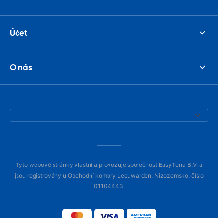
Účet
O nás
Tyto webové stránky vlastní a provozuje společnost EasyTerra B.V. a
jsou registrovány u Obchodní komory Leeuwarden, Nizozemsko, číslo
01104443.