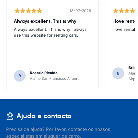
13-07-2026
Always excellent. This is why
I love renta
Always excellent. This is why I always
I love rental 
use this website for renting cars.
Brile
Rosario Ricalde
B
Alamo
R
Alamo San Francisco Airport
Airpo
Ajuda e contacto
Precisa de ajuda? Por favor, contacte os nossos
especialistas em aluguer de carro.