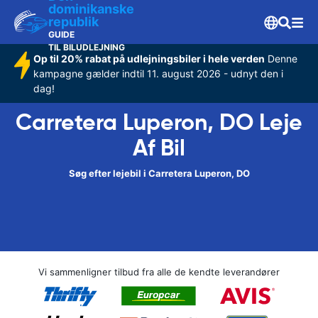
dominikanske
republik
GUIDE
TIL BILUDLEJNING
Op til 20% rabat på udlejningsbiler i hele verden
Denne
kampagne gælder indtil 11. august 2026 - udnyt den i
dag!
Carretera Luperon, DO Leje
Af Bil
Søg efter lejebil i Carretera Luperon, DO
Vi sammenligner tilbud fra alle de kendte leverandører