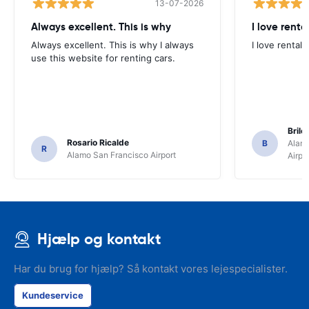
13-07-2026
Always excellent. This is why
I love renta
Always excellent. This is why I always
I love rental 
use this website for renting cars.
Brile
Rosario Ricalde
B
Alamo
R
Alamo San Francisco Airport
Airpo
Hjælp og kontakt
Har du brug for hjælp? Så kontakt vores lejespecialister.
Kundeservice