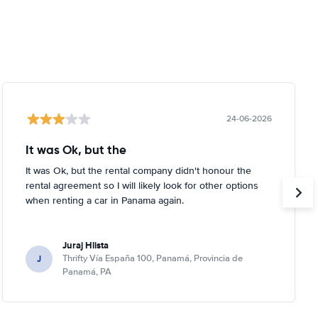
24-06-2026
It was Ok, but the
It was Ok, but the rental company didn't honour the
rental agreement so I will likely look for other options
when renting a car in Panama again.
Juraj Hlista
J
Thrifty Vía España 100, Panamá, Provincia de
Panamá, PA