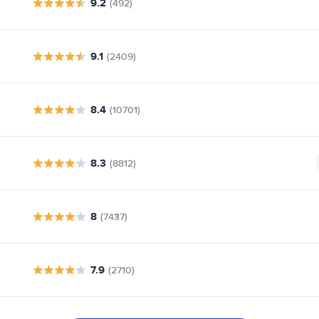
9.2
(492)
9.1
(2409)
8.4
(10701)
8.3
(8812)
8
(7437)
7.9
(2710)