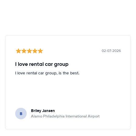
02-07-2026
I love rental car group
I love rental car group, is the best.
Briley Jansen
B
Alamo Philadelphia International Airport