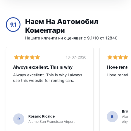
Наем На Автомобил
9.1
Коментари
Нашите клиенти ни оценяват с 9.1/10 от 12840
13-07-2026
Always excellent. This is why
I love renta
Always excellent. This is why I always
I love rental 
use this website for renting cars.
Brile
Rosario Ricalde
B
Alamo
R
Alamo San Francisco Airport
Airpo