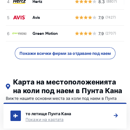
Hertz
8.3
(8807)
Н
Avis
7.9
(7427)
Green Motion
7.9
(2707)
Покажи всички фирми за отдаване под наем
Карта на местоположенията
на коли под наем в Пунта Кана
Вижте нашите основни места за коли под наем в Пунта
Кана
то летище Пунта Кана
Покажи на картата