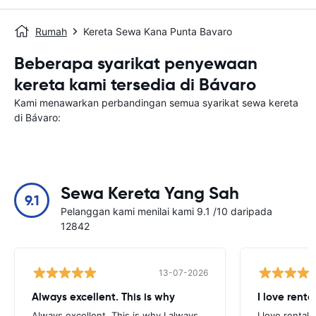
Rumah
Kereta Sewa Kana Punta Bavaro
Beberapa syarikat penyewaan
kereta kami tersedia di Bávaro
Kami menawarkan perbandingan semua syarikat sewa kereta
di Bávaro:
Sewa Kereta Yang Sah
9.1
Pelanggan kami menilai kami 9.1 /10 daripada
12842
13-07-2026
Always excellent. This is why
I love renta
Always excellent. This is why I always
I love rental 