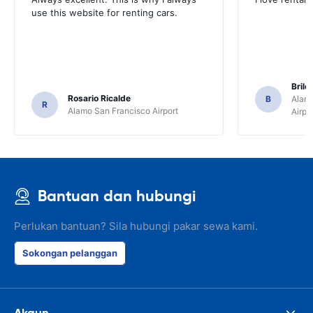
use this website for renting cars.
Brile
Rosario Ricalde
B
Alamo
R
Alamo San Francisco Airport
Airpo
Bantuan dan hubungi
Perlukan bantuan? Sila hubungi pakar sewa kami.
Sokongan pelanggan
Akaun