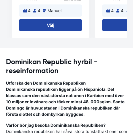
4
4
Manuell
4
4
A
Välj
V
Dominikan Republic hyrbil -
reseinformation
Utforska den Dominikanska Republiken
Dominikanska republiken ligger på ön Hispaniola. Det
klassas som den näst största nationen i Karibien med över
10 miljoner invånare och täcker minst 48, 000sqkm. Santo
Domingo är huvudstaden i Dominikanska republiken där
första slottet och domkyrkan byggdes.
Varför bör jag besöka Dominikanska Republiken?
Dominikanska republiken har såväl stora turistattraktioner som