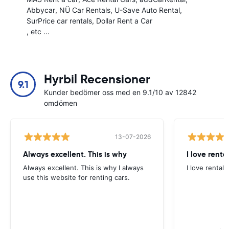
Abbycar
NÜ Car Rentals
U-Save Auto Rental
SurPrice car rentals
Dollar Rent a Car
, etc ...
Hyrbil Recensioner
9.1
Kunder bedömer oss med en 9.1/10 av 12842
omdömen
13-07-2026
Always excellent. This is why
I love renta
Always excellent. This is why I always
I love rental 
use this website for renting cars.