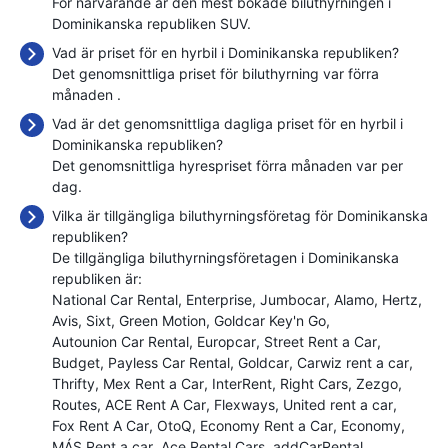
För närvarande är den mest bokade biluthyrningen i
Dominikanska republiken SUV.
Vad är priset för en hyrbil i Dominikanska republiken?
Det genomsnittliga priset för biluthyrning var förra
månaden
.
Vad är det genomsnittliga dagliga priset för en hyrbil i
Dominikanska republiken?
Det genomsnittliga hyrespriset förra månaden var
per
dag.
Vilka är tillgängliga biluthyrningsföretag för Dominikanska
republiken?
De tillgängliga biluthyrningsföretagen i Dominikanska
republiken är:
National Car Rental
Enterprise
Jumbocar
Alamo
Hertz
Avis
Sixt
Green Motion
Goldcar Key'n Go
Autounion Car Rental
Europcar
Street Rent a Car
Budget
Payless Car Rental
Goldcar
Carwiz rent a car
Thrifty
Mex Rent a Car
InterRent
Right Cars
Zezgo
Routes
ACE Rent A Car
Flexways
United rent a car
Fox Rent A Car
OtoQ
Economy Rent a Car
Economy
MÁS Rent a car
Ace Rental Cars
addCarRental