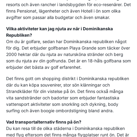
resorts och även rancher i landsbygden för eco-resenärer. Det
finns Pensionat, lägenheter och även Hotell i ön som olika
avgifter som passar alla budgetar och även smakar.
Vilka aktiviteter kan jag njuta av när i Dominikanska
Republiken?
Om du är golfare, sedan har Dominikanska republiken något
för dig. Det erbjuder golfbanan Playa Grande som täcker över
2000 hektar där du njuta av natursköna stränder och berg
som du njuta av din golfrunda. Det är en 18-håls golfbana som
erbjuder det bästa av golf erfarenhet.
Det finns gott om shopping distrikt i Dominikanska republiken
där du kan köpa souvenirer, stor sön klänningar och
Strandkläder för din vistelse på ön. Det finns också många
vita sandstränder och badorter som erbjuder fantastiska
vattensport aktiviteter som snorkling och dykning, body
surfing och även boogie ombordstigning bland andra.
Vad transportalternativ finns på ön?
Du kan resa till de olika städerna i Dominikanska republiken
med flyg eftersom det finns många flygplatser runt ön. Det är