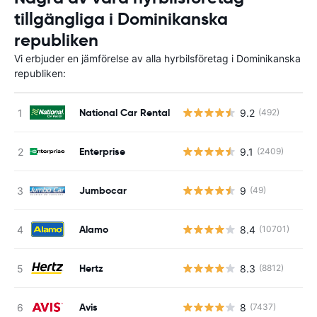
tillgängliga i Dominikanska
republiken
Vi erbjuder en jämförelse av alla hyrbilsföretag i Dominikanska
republiken:
National Car Rental
9.2
(492)
Enterprise
9.1
(2409)
Jumbocar
9
(49)
Alamo
8.4
(10701)
Hertz
8.3
(8812)
Avis
8
(7437)