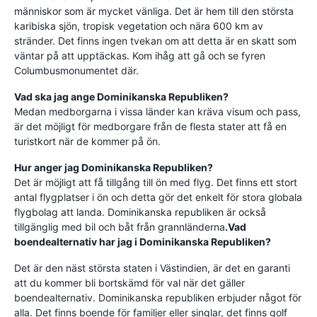
människor som är mycket vänliga. Det är hem till den största
karibiska sjön, tropisk vegetation och nära 600 km av
stränder. Det finns ingen tvekan om att detta är en skatt som
väntar på att upptäckas. Kom ihåg att gå och se fyren
Columbusmonumentet där.
Vad ska jag ange Dominikanska Republiken?
Medan medborgarna i vissa länder kan kräva visum och pass,
är det möjligt för medborgare från de flesta stater att få en
turistkort när de kommer på ön.
Hur anger jag Dominikanska Republiken?
Det är möjligt att få tillgång till ön med flyg. Det finns ett stort
antal flygplatser i ön och detta gör det enkelt för stora globala
flygbolag att landa. Dominikanska republiken är också
tillgänglig med bil och båt från grannländerna
.
Vad
boendealternativ har jag i Dominikanska Republiken?
Det är den näst största staten i Västindien, är det en garanti
att du kommer bli bortskämd för val när det gäller
boendealternativ. Dominikanska republiken erbjuder något för
alla. Det finns boende för familjer eller singlar, det finns golf