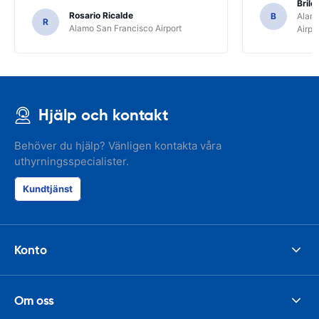
Brile
Rosario Ricalde
B
Alamo
R
Alamo San Francisco Airport
Airpo
Hjälp och kontakt
Behöver du hjälp? Vänligen kontakta våra
uthyrningsspecialister.
Kundtjänst
Konto
Om oss