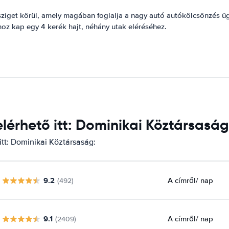
ziget körül, amely magában foglalja a nagy autó autókölcsönzés üg
hoz kap egy 4 kerék hajt, néhány utak eléréséhez.
érhető itt: Dominikai Köztársaság
itt: Dominikai Köztársaság:
9.2
A címről
/ nap
(492)
9.1
A címről
/ nap
(2409)