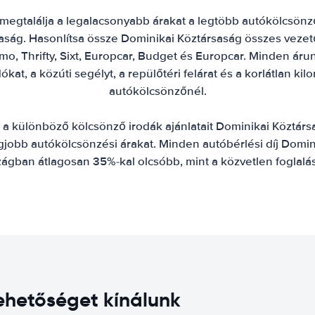
megtalálja a legalacsonyabb árakat a legtöbb autókölcsönző s
ság. Hasonlítsa össze Dominikai Köztársaság összes vezető v
amo, Thrifty, Sixt, Europcar, Budget és Europcar. Minden áru
dókat, a közúti segélyt, a repülőtéri felárat és a korlátlan ki
autókölcsönzőnél.
 a különböző kölcsönző irodák ajánlatait Dominikai Köztársa
egjobb autókölcsönzési árakat. Minden autóbérlési díj Domin
zágban átlagosan 35%-kal olcsóbb, mint a közvetlen foglalás
ehetőséget kínálunk