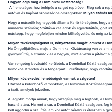
Hogyan adja meg a Dominikai Köztársaság?
-A ' lehetséges-hoz belépés a sziget repülővel. Elég sok a re
.
Milyen szállás l
autóval és hajóval szomszédos országokban
Hogy a második legnagyobb állam a Karib-térségben, hogy a ga
mindenki számára; Szállás-a családok és egyedülállók, golf ü
másképp, hogy megfeleljen minden költségvetés, és még az íz
Milyen tevékenységeket is, kényeztesse magát, amikor a Do
Ha Ön golfjátékos, majd a Dominikai Köztársaság van valami a
gyönyörű táj, a strandok és a hegyek, mint élvezni a játékot a go
Van rengeteg bevásárló kerületek, a Dominikai Köztársaságban
homokos strandok és a tengerparti üdülőhelyek, hogy csodálato
Milyen közlekedési lehetőségek vannak a szigeten?
Utazhat a különböző városokban, a Dominikai Köztársaságban r
a taxit, amelyek jelzetlen.
A legjobb módja annak, hogy vizsgálja meg a legtöbb, a Domin
használatára. Ha rent a car, a Dominikai Köztársaságban, fog k
kell aggódni a szállítás, amikor autót bérelni is élvezheti a gyö