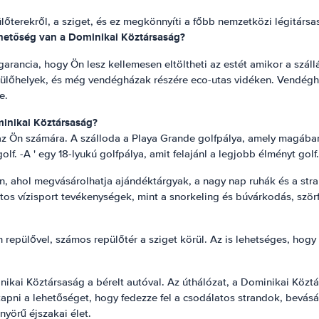
pülőterekről, a sziget, és ez megkönnyíti a főbb nemzetközi légitár
ehetőség van a Dominikai Köztársaság?
rancia, hogy Ön lesz kellemesen eltöltheti az estét amikor a száll
dülőhelyek, és még vendégházak részére eco-utas vidéken. Vendéghá
e.
minikai Köztársaság?
z Ön számára. A szálloda a Playa Grande golfpálya, amely magában 
lf. -A ' egy 18-lyukú golfpálya, amit felajánl a legjobb élményt golf.
, ahol megvásárolhatja ajándéktárgyak, a nagy nap ruhák és a stran
s vízisport tevékenységek, mint a snorkeling és búvárkodás, szörf
epülővel, számos repülőtér a sziget körül. Az is lehetséges, hogy 
ikai Köztársaság a bérelt autóval. Az úthálózat, a Dominikai Köztá
apni a lehetőséget, hogy fedezze fel a csodálatos strandok, bevásár
nyörű éjszakai élet.