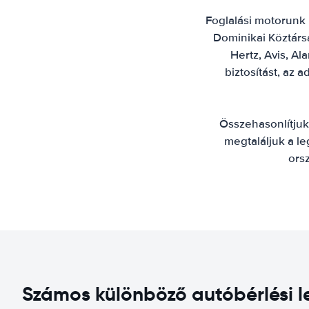
Foglalási motorunk 
Dominikai Köztársa
Hertz, Avis, Al
biztosítást, az a
Összehasonlítjuk
megtaláljuk a l
ors
Számos különböző autóbérlési l