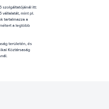
zolgáltatójánál itt:
állalatát, mint pl.
nk tartalmazza a
lométert a legtöbb
ság területén, és
ikai Köztársaság
nál.