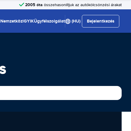
2005 óta
összehasonlítjuk az autókölcsönzési árakat
Nemzetközi
GYIK
Ügyfélszolgálat
(HU)
Bejelentkezés
s