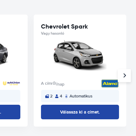
Chevrolet Spark
Vagy hasonló
A címről
/nap
2
4
Automatikus
.
Válassza ki a címet.