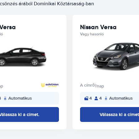
lcsönzés árából Dominikai Köztársaság-ban
 Versa
Nissan Versa
ló
Vagy hasonló
A címről
ap
/nap
4
Automatikus
4
4
Automatikus
Válassza ki a címet.
Válassza ki a címet