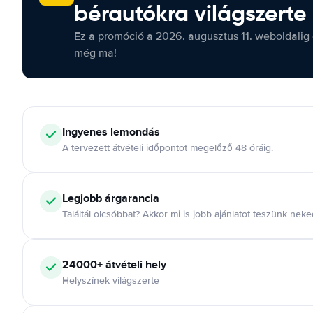
bérautókra világszerte
Ez a promóció a 2026. augusztus 11. weboldalig 
még ma!
Ingyenes lemondás
A tervezett átvételi időpontot megelőző 48 óráig.
Legjobb árgarancia
Találtál olcsóbbat? Akkor mi is jobb ajánlatot teszünk neke
24000+ átvételi hely
Helyszínek világszerte