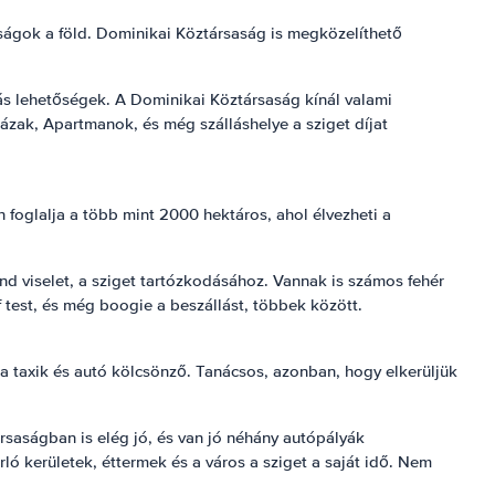
saságok a föld. Dominikai Köztársaság is megközelíthető
ás lehetőségek. A Dominikai Köztársaság kínál valami
zak, Apartmanok, és még szálláshelye a sziget díjat
foglalja a több mint 2000 hektáros, ahol élvezheti a
d viselet, a sziget tartózkodásához. Vannak is számos fehér
 test, és még boogie a beszállást, többek között.
a taxik és autó kölcsönző. Tanácsos, azonban, hogy elkerüljük
rsaságban is elég jó, és van jó néhány autópályák
ló kerületek, éttermek és a város a sziget a saját idő. Nem