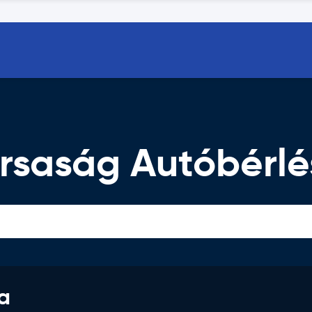
rsaság Autóbérlé
a