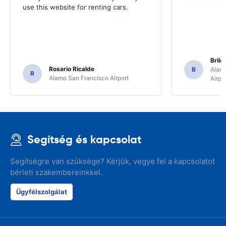
use this website for renting cars.
Brile
Rosario Ricalde
B
Alamo
R
Alamo San Francisco Airport
Airpo
Segítség és kapcsolat
Segítségre van szüksége? Kérjük, vegye fel a kapcsolatot
bérleti szakembereinkkel.
Ügyfélszolgálat