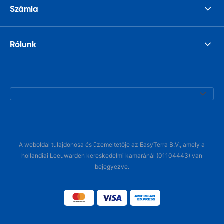
Számla
Rólunk
A weboldal tulajdonosa és üzemeltetője az EasyTerra B.V., amely a
hollandiai Leeuwarden kereskedelmi kamaránál (01104443) van
bejegyezve.