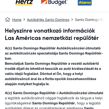
Home
Autóbérlés Santo Domingo
Santo Domingo Repül
Helyszínre vonatkozó információk
Las Américas nemzetközi repülőtér
A(z)
Santo Domingo Repülőtér
Autókölcsönzési útmutató
az autókölcsönzés specialistája
Santo Domingo Repülőtér
-
ban.
Bemutatjuk
Santo Domingo Repülőtér
a vezető autóbérlő
irodák díjait és lehetővé tesszük az autó kiválasztását és a
valós idejű foglalást. Döntsd el Ön, hogy a helyi
autókölcsönző árai és a flotta opciók összehasonlítása
alapján melyiket foglalja le.
A(z)
Santo Domingo Repülőtér
-i Autókölcsönzési útmutató
a legtöbb autókölcsönző céggel foglalkozik és tárgyal a helyi
ügynökségekkel
Santo Domingo Repülőtér
, hogy a legjobb
autóbérleti díjakat és szolgáltatásokat ajánlhassa
Santo