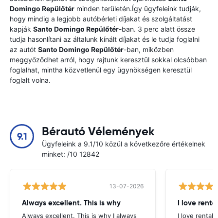
Domingo Repülőtér
minden területén.Így ügyfeleink tudják,
hogy mindig a legjobb autóbérleti díjakat és szolgáltatást
kapják
Santo Domingo Repülőtér
-ban. 3 perc alatt össze
tudja hasonlítani az általunk kínált díjakat és le tudja foglalni
az autót
Santo Domingo Repülőtér
-ban, miközben
meggyőződhet arról, hogy rajtunk keresztül sokkal olcsóbban
foglalhat, mintha közvetlenül egy ügynökségen keresztül
foglalt volna.
Bérautó Vélemények
9.1
Ügyfeleink a 9.1/10 közül a következőre értékelnek
minket: /10 12842
13-07-2026
Always excellent. This is why
I love renta
Always excellent. This is why I always
I love rental 