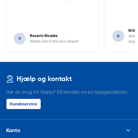
Brile
Rosario Ricalde
B
Alamo
R
Alamo San Francisco Airport
Airpo
Hjælp og kontakt
Har du brug for hjælp? Så kontakt vores lejespecialister.
Kundeservice
Konto