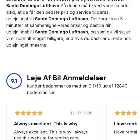
Santo Domingo Lufthavn
.På denne måde ved vores kunder
altid, at de får den bedste pris og service til deres
udlejningsbil i
Santo Domingo Lufthavn
. Det tager kun 3
minutter at sammenligne vores priser og bestille din
udlejningsbil i
Santo Domingo Lufthavn
, og som du vil se, er
vi er normalt meget billigere, end hvis du bestiller direkte hos
udlejningsfirmaerne.
Leje Af Bil Anmeldelser
9.1
Kunder bedømmer os med en 9.1/10 ud af 12840
bedømmelser
13-07-2026
Always excellent. This is why
I love renta
Always excellent. This is why I always
I love rental 
use this website for renting cars.