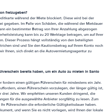
ion freizugeben?
reditkarte während der Miete blockiert. Diese wird bei der
rei gegeben. Im Falle von Schäden, die während der Mietdauer
kann ein bestimmter Betrag von Ihrer Anzahlung abgezogen
rheitsleistung kann bis zu 20 Werktage betragen, um auf Ihrer
n. Dieser Prozess hängt vollständig von den beteiligten
richen sind und Sie den Kautionsbetrag auf Ihrem Konto noch
ir Ihnen, sich direkt an die Autovermietungsagentur zu
hrerschein bereits haben, um ein Auto zu mieten in
Santo
fordern einen gültigen Führerschein für mindestens ein Jahr.
ffordern, einen Führerschein vorzulegen, der länger gültig ist,
r drei Jahre. Wir empfehlen unseren Kunden dringend, die
gen für die ausgewählte Anbieter sorgfältig zu lesen. Zum
hr Führerschein die erforderliche Gültigkeitsdauer haben.
okument, und wenn Sie es nicht vorlegen, wird Ihnen der lokale