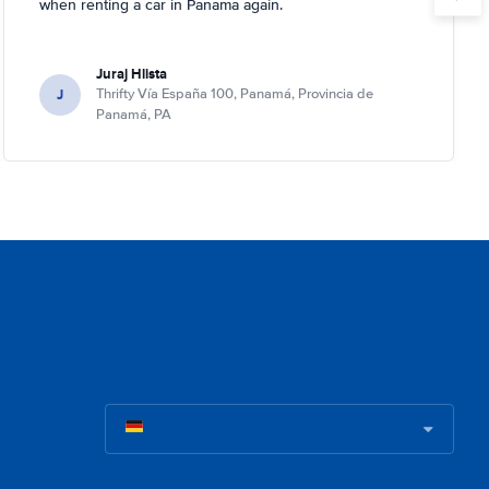
when renting a car in Panama again.
Juraj Hlista
J
Thrifty Vía España 100, Panamá, Provincia de
Panamá, PA