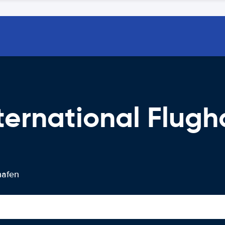
ternational Flugh
g
hafen