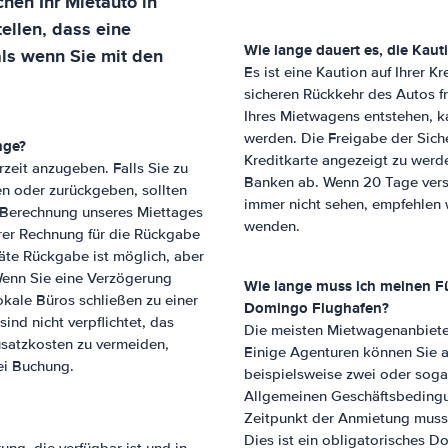
hen Ihr Mietauto in
tellen, dass eine
Wie lange dauert es, die Kaut
als wenn Sie mit den
Es ist eine Kaution auf Ihrer K
sicheren Rückkehr des Autos f
Ihres Mietwagens entstehen, 
werden. Die Freigabe der Siche
nge?
Kreditkarte angezeigt zu werde
zeit anzugeben. Falls Sie zu
Banken ab. Wenn 20 Tage verst
n oder zurückgeben, sollten
immer nicht sehen, empfehlen w
e Berechnung unseres Miettages
wenden.
hrer Rechnung für die Rückgabe
te Rückgabe ist möglich, aber
Wenn Sie eine Verzögerung
Wie lange muss ich meinen Fü
okale Büros schließen zu einer
Domingo Flughafen
?
sind nicht verpflichtet, das
Die meisten Mietwagenanbieter 
usatzkosten zu vermeiden,
Einige Agenturen können Sie au
ei Buchung.
beispielsweise zwei oder soga
Allgemeinen Geschäftsbedingun
Zeitpunkt der Anmietung muss I
Dies ist ein obligatorisches D