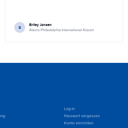
Briley Jansen
B
Alamo Philadelphia International Airport
Log-in
ung
Passwort vergessen
Konto einrichten