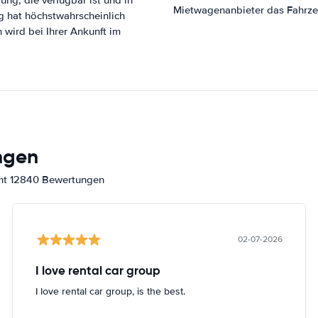
ung, die verfügbar ist und in
Mietwagenanbieter das Fahrze
ng hat höchstwahrscheinlich
n wird bei Ihrer Ankunft im
ngen
amt 12840 Bewertungen
02-07-2026
I love rental car group
I love rental car group, is the best.