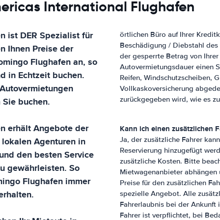
ericas International Flughafen
en
ist DER Spezialist für
örtlichen Büro auf Ihrer Kreditk
Beschädigung / Diebstahl des
en Ihnen Preise der
der gesperrte Betrag von Ihre
omingo Flughafen
an, so
Autovermietungsdauer einen S
 in Echtzeit buchen.
Reifen, Windschutzscheiben, Gl
 Autovermietungen
Vollkaskoversicherung abgede
zurückgegeben wird, wie es zur
m Sie buchen.
en
erhält Angebote der
Kann ich einen zusätzlichen 
 lokalen Agenturen in
Ja, der zusätzliche Fahrer kann
Reservierung hinzugefügt werd
und den besten Service
zusätzliche Kosten. Bitte beac
u gewährleisten. So
Mietwagenanbieter abhängen un
ingo Flughafen
immer
Preise für den zusätzlichen Fa
erhalten.
spezielle Angebot. Alle zusät
Fahrerlaubnis bei der Ankunft 
Fahrer ist verpflichtet, bei Be