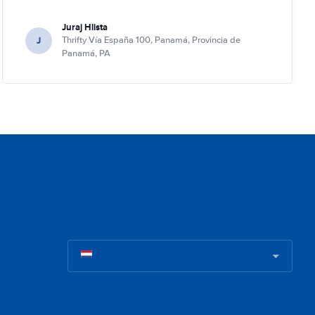
Juraj Hlista
J
Thrifty Vía España 100, Panamá, Provincia de
Panamá, PA