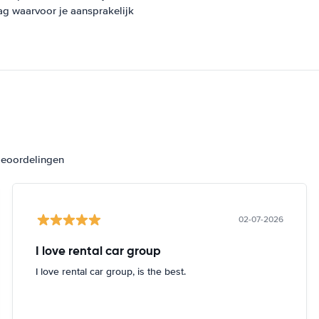
ag waarvoor je aansprakelijk
beoordelingen
02-07-2026
I love rental car group
I love rental car group, is the best.