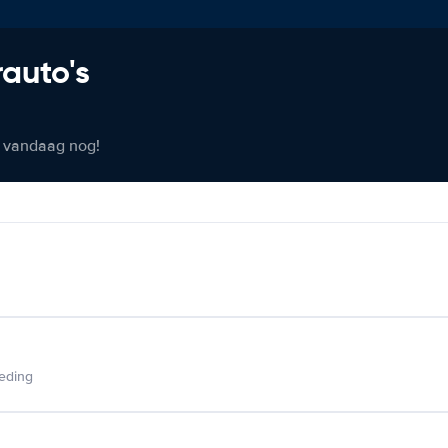
rauto's
er vandaag nog!
ieding