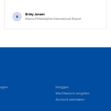
Briley Jansen
B
Alamo Philadelphia International Airport
ragen
Inloggen
Wachtwoord vergeten
Account aanmaken