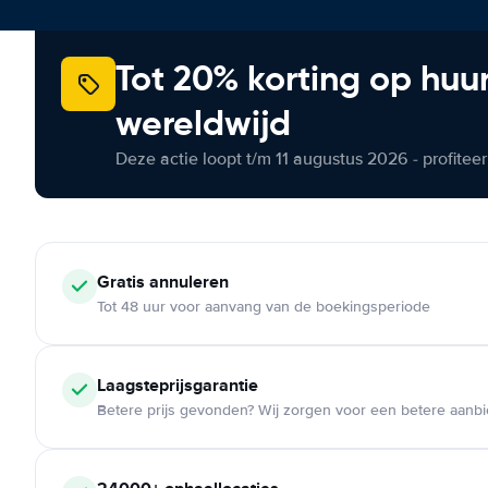
Tot 20% korting op huu
wereldwijd
Deze actie loopt t/m 11 augustus 2026 - profite
Gratis annuleren
Tot 48 uur voor aanvang van de boekingsperiode
Laagsteprijsgarantie
Betere prijs gevonden? Wij zorgen voor een betere aanb