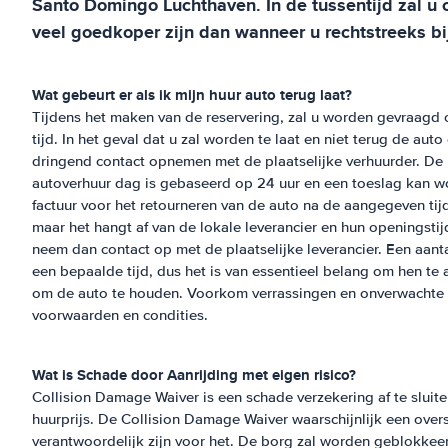
Santo Domingo Luchthaven
. In de tussentijd zal u
veel goedkoper zijn dan wanneer u rechtstreeks bi
Wat gebeurt er als ik mijn huur auto terug laat?
Tijdens het maken van de reservering, zal u worden gevraagd 
tijd. In het geval dat u zal worden te laat en niet terug de au
dringend contact opnemen met de plaatselijke verhuurder. De
autoverhuur dag is gebaseerd op 24 uur en een toeslag kan 
factuur voor het retourneren van de auto na de aangegeven tijd
maar het hangt af van de lokale leverancier en hun openingstij
neem dan contact op met de plaatselijke leverancier. Een aanta
een bepaalde tijd, dus het is van essentieel belang om hen te ad
om de auto te houden. Voorkom verrassingen en onverwachte e
voorwaarden en condities.
Wat is Schade door Aanrijding met eigen risico?
Collision Damage Waiver is een schade verzekering af te sluit
huurprijs. De Collision Damage Waiver waarschijnlijk een overs
verantwoordelijk zijn voor het. De borg zal worden geblokkeer