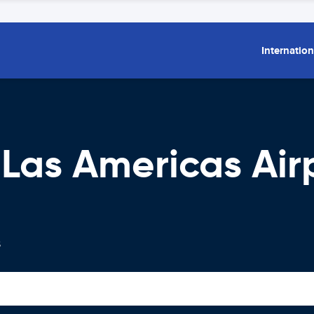
Internation
Las Americas Air
s