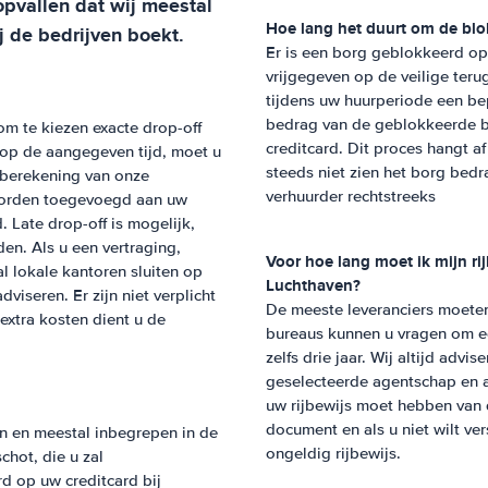
 opvallen dat wij meestal
Hoe lang het duurt om de blo
j de bedrijven boekt.
Er is een borg geblokkeerd op
vrijgegeven op de veilige teru
tijdens uw huurperiode een be
bedrag van de geblokkeerde b
om te kiezen exacte drop-off
creditcard. Dit proces hangt 
to op de aangegeven tijd, moet u
steeds niet zien het borg bed
 berekening van onze
verhuurder rechtstreeks
worden toegevoegd aan uw
. Late drop-off is mogelijk,
den. Als u een vertraging,
Voor hoe lang moet ik mijn r
l lokale kantoren sluiten op
Luchthaven
?
viseren. Er zijn niet verplicht
De meeste leveranciers moeten
xtra kosten dient u de
bureaus kunnen u vragen om een
zelfs drie jaar. Wij altijd ad
geselecteerde agentschap en au
uw rijbewijs moet hebben van d
document en als u niet wilt v
en en meestal inbegrepen in de
ongeldig rijbewijs.
chot, die u zal
d op uw creditcard bij