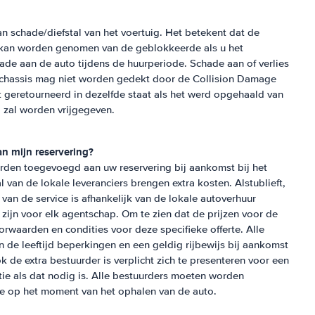
n schade/diefstal van het voertuig. Het betekent dat de
e kan worden genomen van de geblokkeerde als u het
ade aan de auto tijdens de huurperiode. Schade aan of verlies
, chassis mag niet worden gedekt door de Collision Damage
 geretourneerd in dezelfde staat als het werd opgehaald van
 zal worden vrijgegeven.
an mijn reservering?
orden toegevoegd aan uw reservering bij aankomst bij het
l van de lokale leveranciers brengen extra kosten. Alstublieft,
van de service is afhankelijk van de lokale autoverhuur
d zijn voor elk agentschap. Om te zien dat de prijzen voor de
oorwaarden en condities voor deze specifieke offerte. Alle
 de leeftijd beperkingen en een geldig rijbewijs bij aankomst
ok de extra bestuurder is verplicht zich te presenteren voor een
ntie als dat nodig is. Alle bestuurders moeten worden
ce op het moment van het ophalen van de auto.