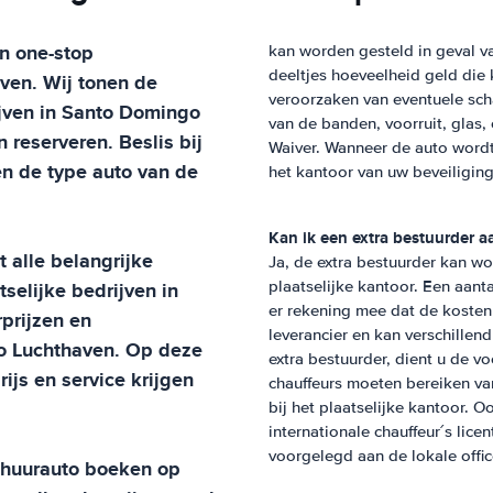
n one-stop
kan worden gesteld in geval va
deeltjes hoeveelheid geld di
aven
. Wij tonen de
veroorzaken van eventuele sch
jven in
Santo Domingo
van de banden, voorruit, glas
 reserveren. Beslis bij
Waiver. Wanneer de auto wordt
 en de type auto van de
het kantoor van uw beveiliging
Kan ik een extra bestuurder a
t alle belangrijke
Ja, de extra bestuurder kan w
selijke bedrijven in
plaatselijke kantoor. Een aanta
er rekening mee dat de kosten 
prijzen en
leverancier en kan verschillen
o Luchthaven
. Op deze
extra bestuurder, dient u de v
ijs en service krijgen
chauffeurs moeten bereiken van
bij het plaatselijke kantoor. O
internationale chauffeur´s lice
voorgelegd aan de lokale offi
w huurauto boeken op