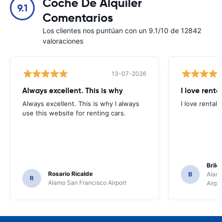
Coche De Alquiler
9.1
Comentarios
Los clientes nos puntúan con un 9.1/10 de 12842
valoraciones
13-07-2026
Always excellent. This is why
I love renta
Always excellent. This is why I always
I love rental 
use this website for renting cars.
Brile
Rosario Ricalde
B
Alamo
R
Alamo San Francisco Airport
Airpo