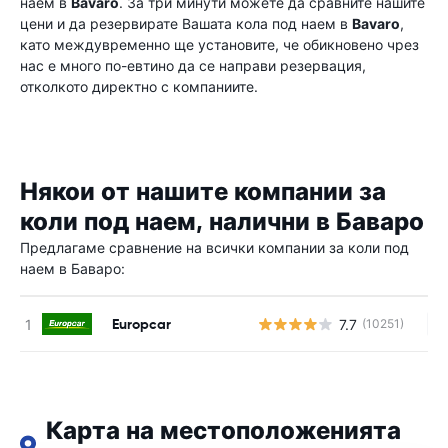
наем в
Bavaro
. За три минути можете да сравните нашите
цени и да резервирате Вашата кола под наем в
Bavaro
,
като междувременно ще установите, че обикновено чрез
нас е много по-евтино да се направи резервация,
отколкото директно с компаниите.
Някои от нашите компании за
коли под наем, налични в Баваро
Предлагаме сравнение на всички компании за коли под
наем в Баваро:
Europcar
7.7
(10251)
Н
Карта на местоположенията