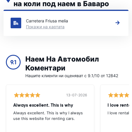
на коли под наем в Баваро
Вижте нашите основни места за коли под наем в Баваро
Carretera Friusa melia
Покажи на картата
Наем На Автомобил
9.1
Коментари
Нашите клиенти ни оценяват с 9.1/10 от 12842
13-07-2026
Always excellent. This is why
I love renta
Always excellent. This is why I always
I love rental 
use this website for renting cars.