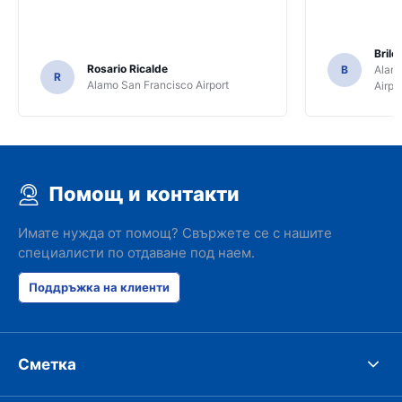
Brile
Rosario Ricalde
B
Alamo
R
Alamo San Francisco Airport
Airpo
Помощ и контакти
Имате нужда от помощ? Свържете се с нашите
специалисти по отдаване под наем.
Поддръжка на клиенти
Сметка