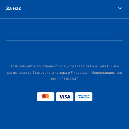
За нас
Този уебсайт е собственост и се управлява от EasyTerra B.V. и е
регистриран в Търговската камара в Лиуварден, Нидерландия, под
номер 01104443.