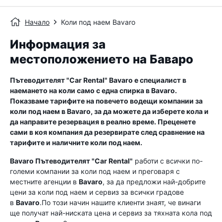
Начало
Коли под наем Bavaro
Информация за
местоположението на Баваро
Пътеводителят "Car Rental"
Bavaro
е специалист в
наемането на коли само с една спирка в
Bavaro
.
Показваме тарифите на повечето водещи компании за
коли под наем в
Bavaro
, за да можете да изберете кола и
да направите резервация в реално време. Преценете
сами в коя компания да резервирате след сравнение на
тарифите и наличните коли под наем.
Bavaro
Пътеводителят "Car Rental"
работи с всички по-
големи компании за коли под наем и преговаря с
местните агенции в
Bavaro
, за да предложи най-добрите
цени за коли под наем и сервиз за всички градове
в
Bavaro
.По този начин нашите клиенти знаят, че винаги
ще получат най-ниската цена и сервиз за тяхната кола под