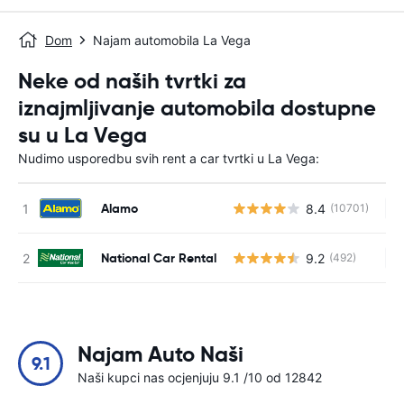
Dom
Najam automobila La Vega
Neke od naših tvrtki za
iznajmljivanje automobila dostupne
su u La Vega
Nudimo usporedbu svih rent a car tvrtki u La Vega:
Alamo
8.4
(10701)
Ne
National Car Rental
9.2
(492)
Ne
Najam Auto Naši
9.1
Naši kupci nas ocjenjuju 9.1 /10 od 12842