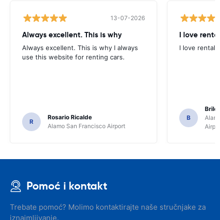
13-07-2026
Always excellent. This is why
I love renta
Always excellent. This is why I always
I love rental 
use this website for renting cars.
Brile
Rosario Ricalde
B
Alamo
R
Alamo San Francisco Airport
Airpo
Pomoć i kontakt
Trebate pomoć? Molimo kontaktirajte naše stručnjake za
iznajmljivanje.