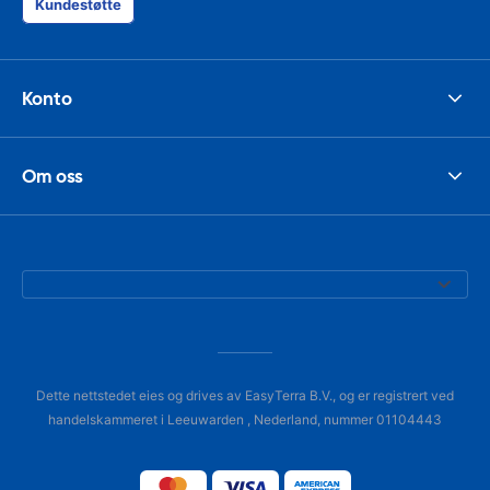
Kundestøtte
Konto
Om oss
Dette nettstedet eies og drives av EasyTerra B.V., og er registrert ved
handelskammeret i Leeuwarden , Nederland, nummer 01104443