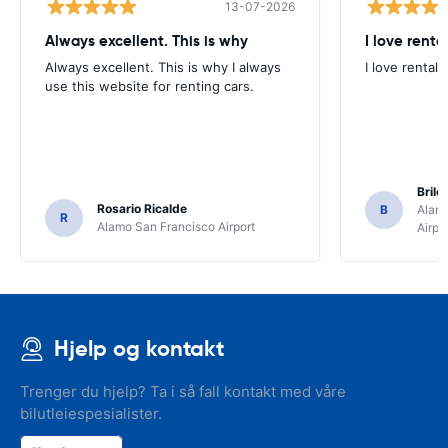
13-07-2026
Always excellent. This is why
I love renta
Always excellent. This is why I always
I love rental 
use this website for renting cars.
Brile
Rosario Ricalde
B
Alamo
R
Alamo San Francisco Airport
Airpo
Hjelp og kontakt
Trenger du hjelp? Ta i så fall kontakt med våre
bilutleiespesialister.