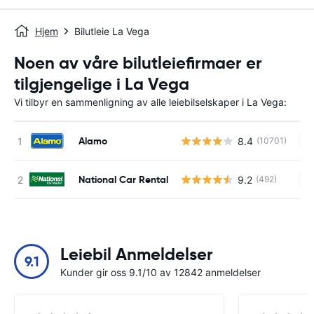
Hjem
Bilutleie La Vega
Noen av våre bilutleiefirmaer er
tilgjengelige i La Vega
Vi tilbyr en sammenligning av alle leiebilselskaper i La Vega:
Alamo
8.4
(10701)
In
National Car Rental
9.2
(492)
In
Leiebil Anmeldelser
9.1
Kunder gir oss 9.1/10 av 12842 anmeldelser