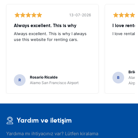
13-07-2026
Always excellent. This is why
I love renta
Always excellent. This is why I always
I love rental 
use this website for renting cars.
Brile
Rosario Ricalde
B
Alamo
R
Alamo San Francisco Airport
Airpo
Yardım ve iletişim
Yardıma mı ihtiyacınız var? Lütfen kiralama