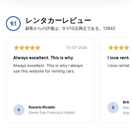
レンタカーレビュー
9.1
顧客からの評価は、9.1/10点満点である。12842
13-07-2026
Always excellent. This is why
I love renta
Always excellent. This is why I always
I love rental 
use this website for renting cars.
Brile
Rosario Ricalde
B
Alamo
R
Alamo San Francisco Airport
Airpo