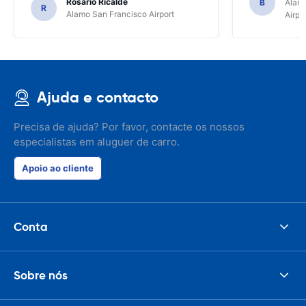
Rosario Ricalde
B
Alamo
R
Alamo San Francisco Airport
Airpo
Ajuda e contacto
Precisa de ajuda? Por favor, contacte os nossos
especialistas em aluguer de carro.
Apoio ao cliente
Conta
Sobre nós