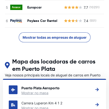
Europcar
7.7
(10251)
N
Payless Car Rental
7.4
(551)
N
Mostrar todas as empresas de aluguer
Mapa das locadoras de carros
em Puerto Plata
Veja nossos principais locais de aluguel de carros em Puerto
Plata
Puerto Plata Aeroporto
Mostrar no mapa
Carrera Luperon Km 4 1 2
Mostrar no mapa