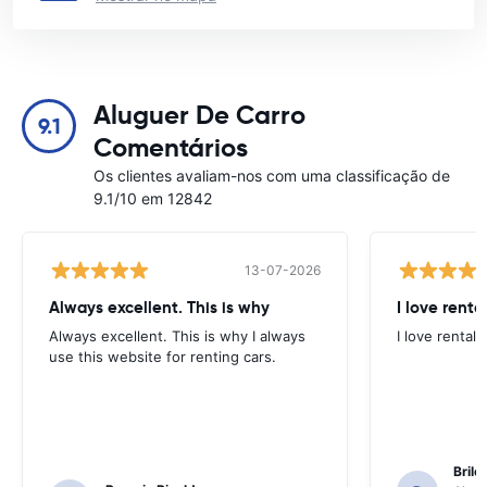
Aluguer De Carro
9.1
Comentários
Os clientes avaliam-nos com uma classificação de
9.1/10 em 12842
13-07-2026
Always excellent. This is why
I love renta
Always excellent. This is why I always
I love rental 
use this website for renting cars.
Brile