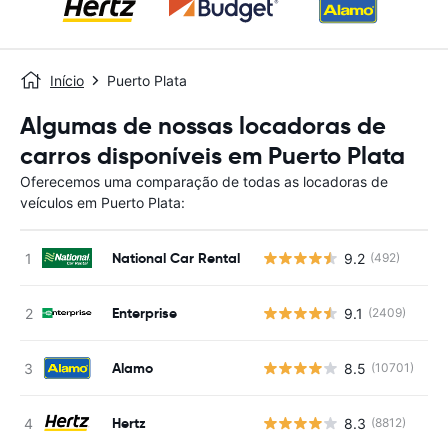
Início
Puerto Plata
Algumas de nossas locadoras de
carros disponíveis em Puerto Plata
Oferecemos uma comparação de todas as locadoras de
veículos em Puerto Plata:
National Car Rental
9.2
(492)
N
Enterprise
9.1
(2409)
N
Alamo
8.5
(10701)
N
Hertz
8.3
(8812)
N