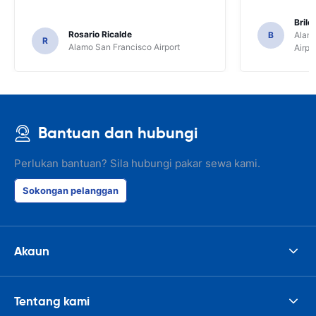
Brile
Rosario Ricalde
B
Alamo
R
Alamo San Francisco Airport
Airpo
Bantuan dan hubungi
Perlukan bantuan? Sila hubungi pakar sewa kami.
Sokongan pelanggan
Akaun
Tentang kami