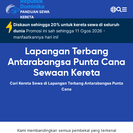
Republik
Dominika
PANDUAN SEWA
KERETA
Diskaun sehingga 20% untuk kereta sewa di seluruh
dunia
Promosi ini sah sehingga 11 Ogos 2026 -
manfaatkannya hari ini!
Lapangan Terbang
Antarabangsa Punta Cana
Sewaan Kereta
Cari Kereta Sewa di Lapangan Terbang Antarabangsa Punta
Cana
Kami membandingkan semua pembekal yang terkenal