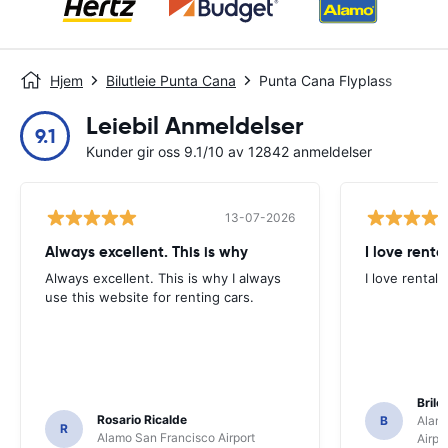
Hjem
Bilutleie Punta Cana
Punta Cana Flyplass
Leiebil Anmeldelser
9.1
Kunder gir oss 9.1/10 av 12842 anmeldelser
13-07-2026
Always excellent. This is why
I love renta
Always excellent. This is why I always
I love rental 
use this website for renting cars.
Brile
Rosario Ricalde
B
Alamo
R
Alamo San Francisco Airport
Airpo