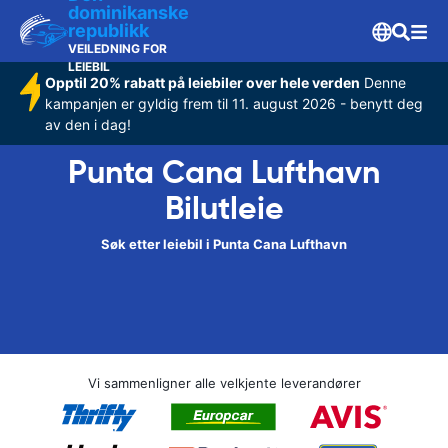
dominikanske
republikk
VEILEDNING FOR
LEIEBIL
Opptil 20% rabatt på leiebiler over hele verden
Denne
kampanjen er gyldig frem til 11. august 2026 - benytt deg
av den i dag!
Punta Cana Lufthavn
Bilutleie
Søk etter leiebil i Punta Cana Lufthavn
Vi sammenligner alle velkjente leverandører