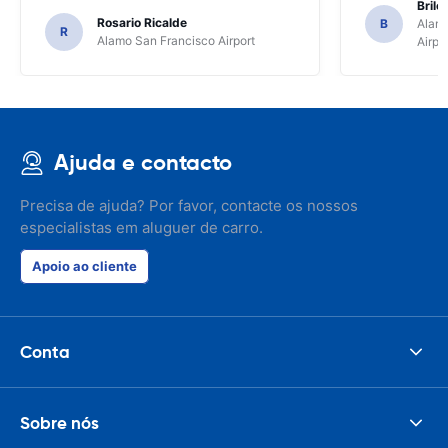
Brile
Rosario Ricalde
B
Alamo
R
Alamo San Francisco Airport
Airpo
Ajuda e contacto
Precisa de ajuda? Por favor, contacte os nossos
especialistas em aluguer de carro.
Apoio ao cliente
Conta
Sobre nós