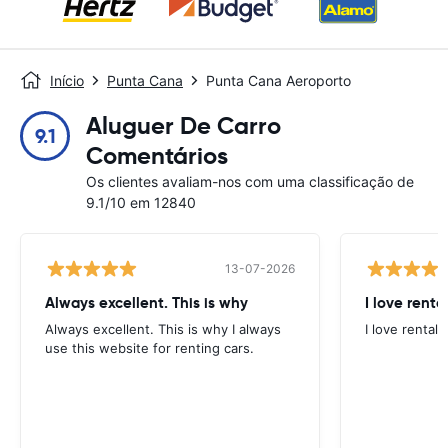
Início
Punta Cana
Punta Cana Aeroporto
Aluguer De Carro
9.1
Comentários
Os clientes avaliam-nos com uma classificação de
9.1/10 em 12840
13-07-2026
Always excellent. This is why
I love renta
Always excellent. This is why I always
I love rental 
use this website for renting cars.