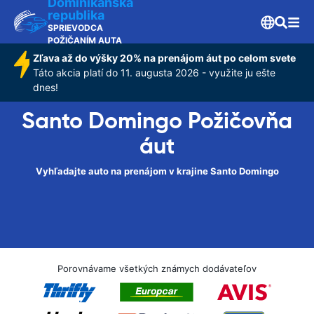
Dominikánska
republika
SPRIEVODCA
POŽIČANÍM AUTA
Zľava až do výšky 20% na prenájom áut po celom svete
Táto akcia platí do 11. augusta 2026 - využite ju ešte
dnes!
Santo Domingo Požičovňa
áut
Vyhľadajte auto na prenájom v krajine Santo Domingo
Porovnávame všetkých známych dodávateľov