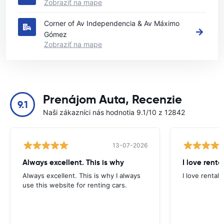
Zobraziť na mape
Corner of Av Independencia & Av Máximo
Gómez
Zobraziť na mape
Prenájom Auta, Recenzie
9.1
Naši zákazníci nás hodnotia 9.1/10 z 12842
13-07-2026
Always excellent. This is why
I love renta
Always excellent. This is why I always
I love rental 
use this website for renting cars.