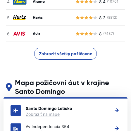
Alamo
8.4
(10701)
Hertz
8.3
(8812)
Avis
8
(7437)
Zobraziť všetky požičovne
Mapa požičovní áut v krajine
Santo Domingo
Pozrite si naše hlavné požičovne áut v krajine Santo Domingo
Santo Domingo Letisko
Zobraziť na mape
Av Independencia 354