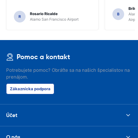
Brile
Rosario Ricalde
B
Alamo
R
Alamo San Francisco Airport
Airpo
Pomoc a kontakt
Potrebujete pomoc? Obráťte sa na našich špecialistov na
prenájom.
Zákaznícka podpora
Účet
O nás