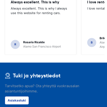
Always excellent. This is why
I love renta
Always excellent. This is why I always
I love rental 
use this website for renting cars.
Brile
Rosario Ricalde
B
Alamo
R
Alamo San Francisco Airport
Airpo
Tuki ja yhteystiedot
Tarvitsetko apua? Ota yhteyttä vuokrausalan
asiantuntijoihimme.
Asiakastuki