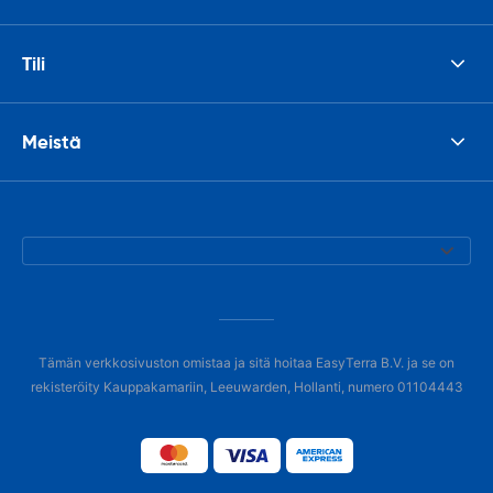
Tili
Meistä
Tämän verkkosivuston omistaa ja sitä hoitaa EasyTerra B.V. ja se on
rekisteröity Kauppakamariin, Leeuwarden, Hollanti, numero 01104443