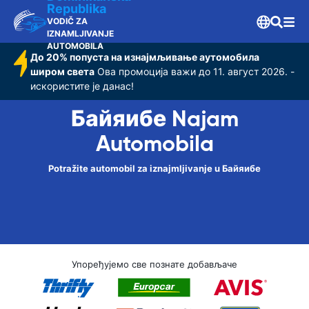
Republika
VODIČ ZA
IZNAMLJIVANJE
AUTOMOBILA
До 20% попуста на изнајмљивање аутомобила
широм света
Ова промоција важи до 11. август 2026. -
искористите је данас!
Байяибе Najam
Automobila
Potražite automobil za iznajmljivanje u Байяибе
Упоређујемо све познате добављаче