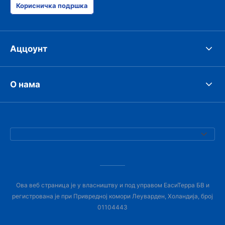
Корисничка подршка
Аццоунт
О нама
Ова веб страница је у власништву и под управом ЕасиТерра БВ и
регистрована је при Привредној комори Леуварден, Холандија, број
01104443