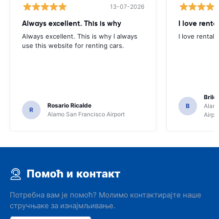
13-07-2026
Always excellent. This is why
I love renta
Always excellent. This is why I always
I love rental 
use this website for renting cars.
Brile
Rosario Ricalde
B
Alamo
R
Alamo San Francisco Airport
Airpo
Помоћ и контакт
Потребна вам је помоћ? Молимо контактирајте наше
стручњаке за изнајмљивање.