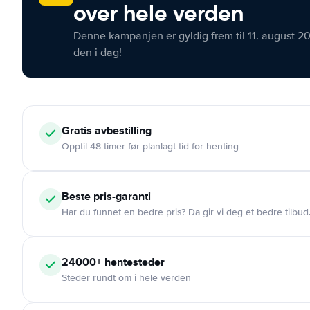
over hele verden
Denne kampanjen er gyldig frem til 11. august 2
den i dag!
Gratis
avbestilling
Opptil 48 timer før planlagt tid for henting
Beste pris-garanti
Har du funnet en bedre pris? Da gir vi deg et bedre tilbud
24000+
hentesteder
Steder rundt om i hele verden