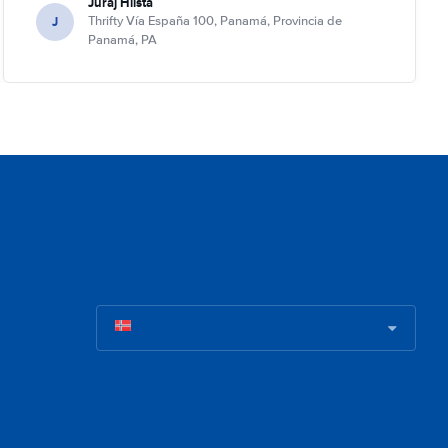
Juraj Hlista
J
Thrifty Vía España 100, Panamá, Provincia de
Panamá, PA