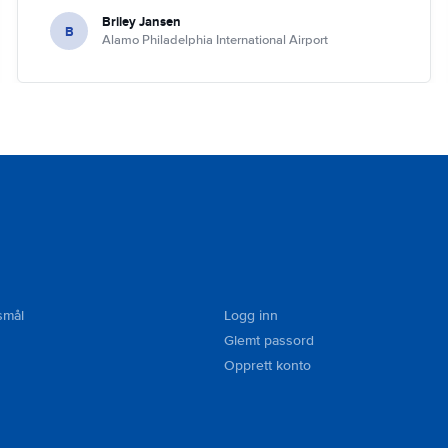
Briley Jansen
B
Alamo Philadelphia International Airport
smål
Logg inn
Glemt passord
Opprett konto