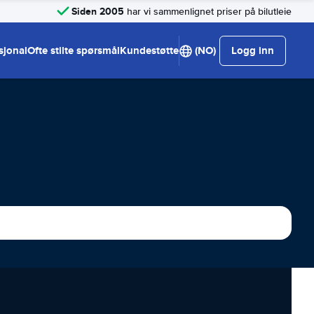
Siden 2005
har vi sammenlignet priser på bilutleie
sjonal
Ofte stilte spørsmål
Kundestøtte
(NO)
Logg inn