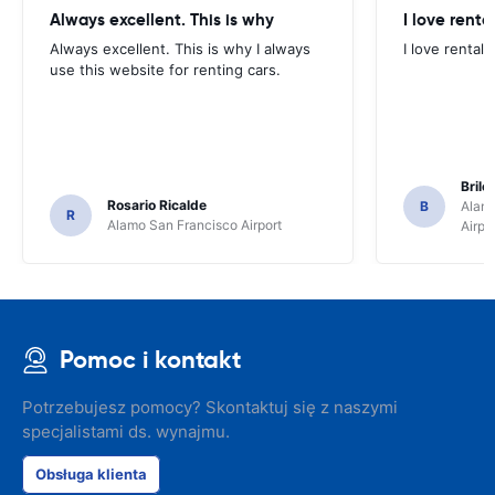
Always excellent. This is why
I love renta
Always excellent. This is why I always
I love rental 
use this website for renting cars.
Brile
Rosario Ricalde
B
Alamo
R
Alamo San Francisco Airport
Airpo
Pomoc i kontakt
Potrzebujesz pomocy? Skontaktuj się z naszymi
specjalistami ds. wynajmu.
Obsługa klienta